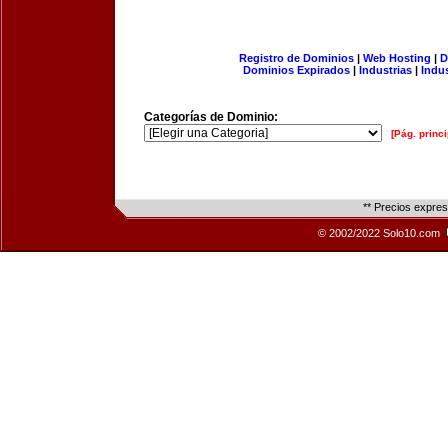
Registro de Dominios
|
Web Hosting
|
D
Dominios Expirados
|
Industrias
|
Indu
Categorías de Dominio:
[Pág. princi
** Precios expre
© 2002/2022 Solo10.com