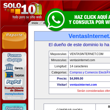
VentasInterne
El dueño de este dominio lo ha
Mayusculas:
VENTASINTERNET.COM
Minusculas:
ventasinternet.com
Longitud:
14 caracteres
Categorias:
Compras y Comercio ElectrÃ³
Precio:
$4,999.00
Visitar!
ventasinternet.com
Serán consideradas ofer
R