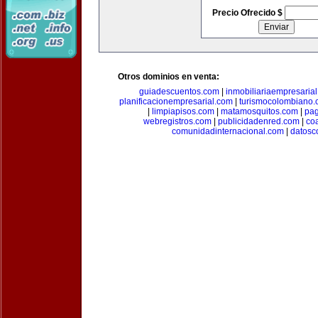
Precio Ofrecido $
Otros dominios en venta:
guiadescuentos.com
|
inmobiliariaempresaria
planificacionempresarial.com
|
turismocolombiano
|
limpiapisos.com
|
matamosquitos.com
|
pag
webregistros.com
|
publicidadenred.com
|
co
comunidadinternacional.com
|
datosc