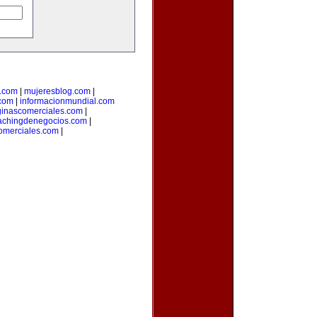
l.com
|
mujeresblog.com
|
.com
|
informacionmundial.com
inascomerciales.com
|
achingdenegocios.com
|
omerciales.com
|