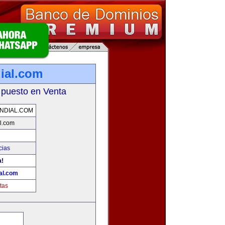
ial.com
 puesto en Venta
NDIAL.COM
l.com
cias
a!
al.com
tas