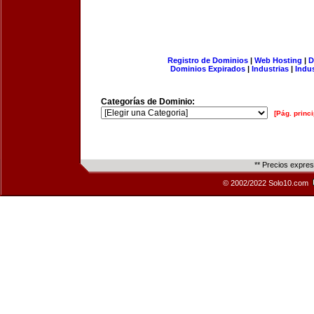
Registro de Dominios
|
Web Hosting
|
D
Dominios Expirados
|
Industrias
|
Indu
Categorías de Dominio:
[Pág. princi
** Precios expre
© 2002/2022 Solo10.com