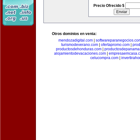
Precio Ofrecido $
Otros dominios en venta:
mendozadigital.com
|
softwareparanegocios.co
turismodeverano.com
|
ofertapromo.com
|
pro
productosdehonduras.com
|
productosdepanama
alojamientodevacaciones.com
|
empresaemcasa.
celucompra.com
|
invertirah