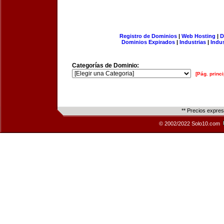
Registro de Dominios
|
Web Hosting
|
D
Dominios Expirados
|
Industrias
|
Indu
Categorías de Dominio:
[Pág. princi
** Precios expre
© 2002/2022 Solo10.com