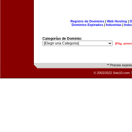
Registro de Dominios
|
Web Hosting
|
D
Dominios Expirados
|
Industrias
|
Indu
Categorías de Dominio:
[Pág. princi
** Precios expre
© 2002/2022 Solo10.com