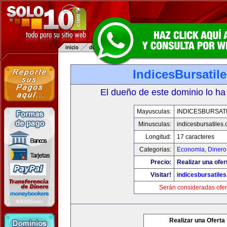
IndicesBursatil
El dueño de este dominio lo ha
Mayusculas:
INDICESBURSAT
Minusculas:
indicesbursatiles
Longitud:
17 caracteres
Categorias:
Economia, Dinero
Precio:
Realizar una ofer
Visitar!
indicesbursatile
Serán consideradas ofer
Realizar una Oferta