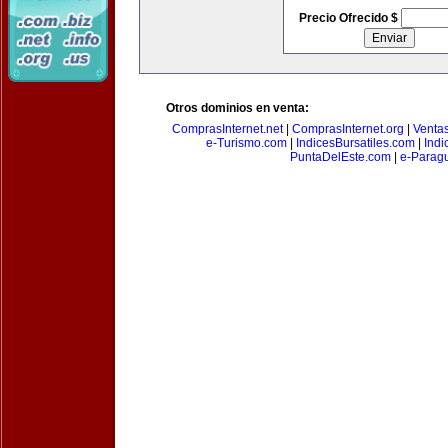
Precio Ofrecido $
Otros dominios en venta:
ComprasInternet.net
|
ComprasInternet.org
|
Ventas
e-Turismo.com
|
IndicesBursatiles.com
|
Indi
PuntaDelEste.com
|
e-Paragu