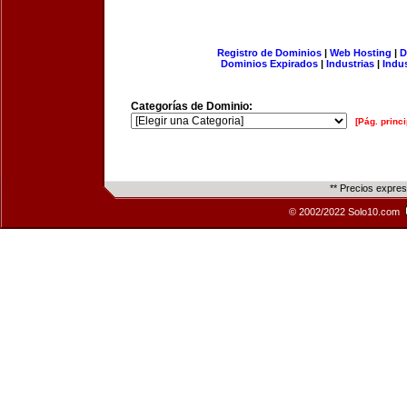
Registro de Dominios
|
Web Hosting
|
D
Dominios Expirados
|
Industrias
|
Indu
Categorías de Dominio:
[Pág. princi
** Precios expre
© 2002/2022 Solo10.com