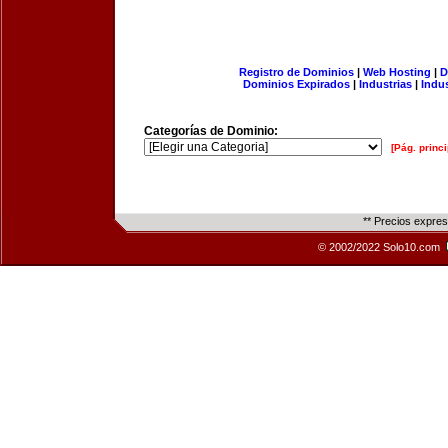
Registro de Dominios
|
Web Hosting
|
D
Dominios Expirados
|
Industrias
|
Indu
Categorías de Dominio:
[Pág. princi
** Precios expre
© 2002/2022 Solo10.com