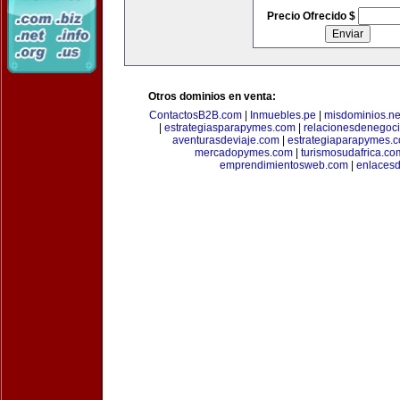
Precio Ofrecido $
Otros dominios en venta:
ContactosB2B.com
|
Inmuebles.pe
|
misdominios.ne
|
estrategiasparapymes.com
|
relacionesdenegoc
aventurasdeviaje.com
|
estrategiaparapymes.
mercadopymes.com
|
turismosudafrica.co
emprendimientosweb.com
|
enlaces