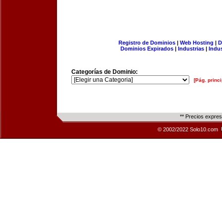
Registro de Dominios
|
Web Hosting
|
D
Dominios Expirados
|
Industrias
|
Indu
Categorías de Dominio:
[Pág. princi
** Precios expre
© 2002/2022 Solo10.com