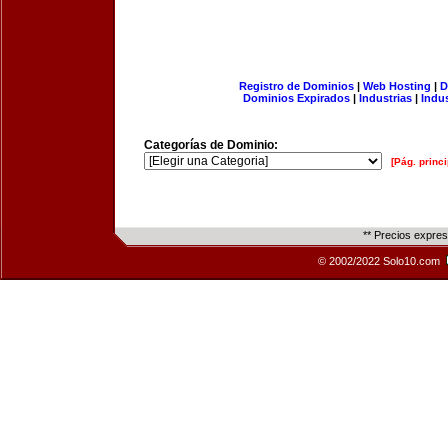
Registro de Dominios
|
Web Hosting
|
D
Dominios Expirados
|
Industrias
|
Indu
Categorías de Dominio:
[Pág. princi
** Precios expre
© 2002/2022 Solo10.com