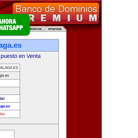
aga.es
 puesto en Venta
ALAGA.ES
ga.es
ta!
ga.es
tas