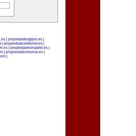
.es
|
propiedadesgijon.es
|
s
|
propiedadesinternet.es
|
m.es
|
propiedadesmadrid.es
|
om
|
propiedadesmurcia.es
|
com
|