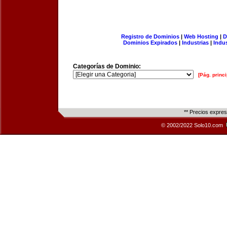
Registro de Dominios
|
Web Hosting
|
D
Dominios Expirados
|
Industrias
|
Indu
Categorías de Dominio:
[Pág. princi
** Precios expre
© 2002/2022 Solo10.com