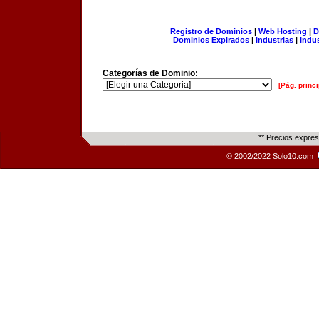
Registro de Dominios
|
Web Hosting
|
D
Dominios Expirados
|
Industrias
|
Indu
Categorías de Dominio:
[Pág. princi
** Precios expre
© 2002/2022 Solo10.com