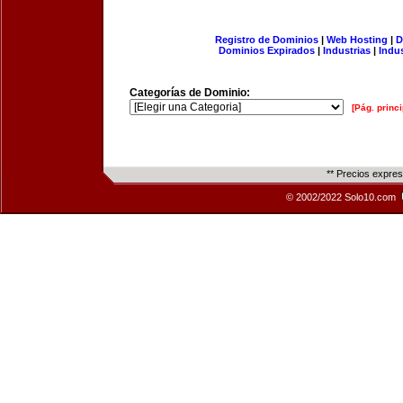
Registro de Dominios
|
Web Hosting
|
D
Dominios Expirados
|
Industrias
|
Indu
Categorías de Dominio:
[Pág. princi
** Precios expre
© 2002/2022 Solo10.com