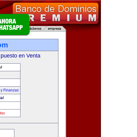
com
 puesto en Venta
M
 y Finanzas
ta!
tas