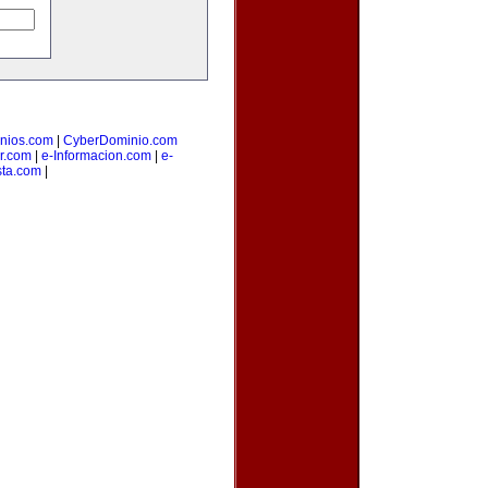
nios.com
|
CyberDominio.com
or.com
|
e-Informacion.com
|
e-
sta.com
|