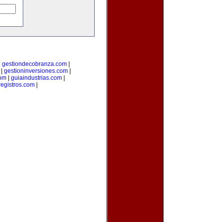
|
gestiondecobranza.com
|
|
gestioninversiones.com
|
om
|
guiaindustrias.com
|
registros.com
|