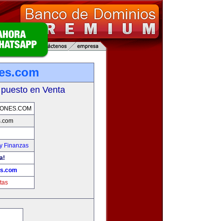
nes.com
 puesto en Venta
IONES.COM
s.com
y Finanzas
a!
es.com
tas