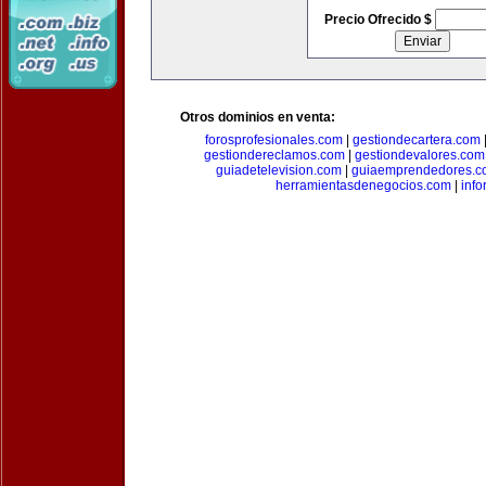
Precio Ofrecido $
Otros dominios en venta:
forosprofesionales.com
|
gestiondecartera.com
gestiondereclamos.com
|
gestiondevalores.com
guiadetelevision.com
|
guiaemprendedores.c
herramientasdenegocios.com
|
info